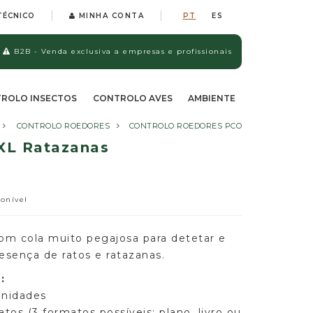
TÉCNICO
MINHA CONTA
PT
ES
B2B - Venda exclusiva a empresas e profissionais
ROLO INSECTOS
CONTROLO AVES
AMBIENTE
CONTROLO ROEDORES
CONTROLO ROEDORES PCO
XL Ratazanas
ponível
om cola muito pegajosa para detetar e
esença de ratos e ratazanas.
:
unidades
atos (3 formatos possíveis: plano, livro ou