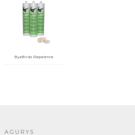
ByeBirds Repelente
AGURYS