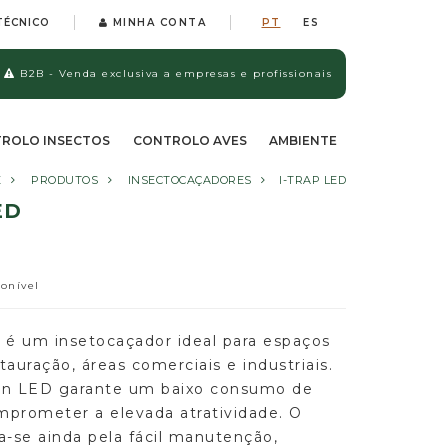
TÉCNICO
MINHA CONTA
PT
ES
B2B - Venda exclusiva a empresas e profissionais
ROLO INSECTOS
CONTROLO AVES
AMBIENTE
E
PRODUTOS
INSECTOCAÇADORES
I-TRAP LED
ED
ponível
D
é um insetocaçador ideal para espaços
stauração, áreas comerciais e industriais.
on LED garante um baixo consumo de
prometer a elevada atratividade. O
a-se ainda pela fácil manutenção,