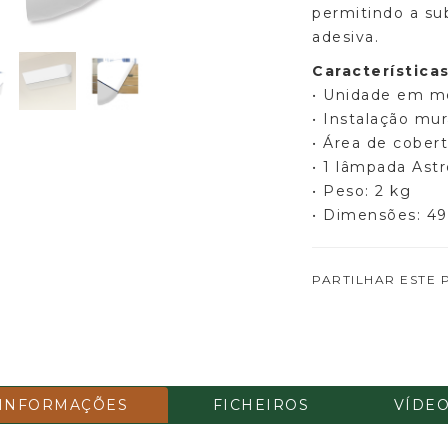
permitindo a su
adesiva.
Características
• Unidade em me
• Instalação mur
• Área de cober
• 1 lâmpada Astr
• Peso: 2 kg
• Dimensões: 49
PARTILHAR ESTE
INFORMAÇÕES
FICHEIROS
VÍDE