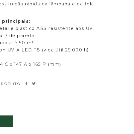
bstituição rápida da lâmpada e da tela
 principais:
tal e plástico ABS resistente aos UV
al / de parede
tura até 50 m²
on UV-A LED T8 (vida útil 25.000 h)
4 C x 147 A x 165 P (mm)
 PRODUTO
O