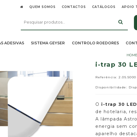
QUEM SOMOS
CONTACTOS
CATÁLOGOS
APOIO 
AS ADESIVAS
SISTEMA GEYSER
CONTROLO ROEDORES
CONT
HOM
i-trap 30 L
Referência: 2.05.5000
Disponibilidade: Dis
O
i-trap 30 LE
de hotelaria, re
A lâmpada Astr
energia sem com
aparelho destac