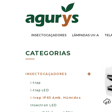
INSECTOCAÇADORES
LÂMPADAS UV-A
TEL
CATEGORIAS
INSECTOCAÇADORES
i-trap
i-trap LED
i-trap IP65 Amb. Húmidos
Insectron LED