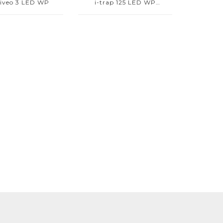
veo 3 LED WP
i-trap 125 LED WP
DuplaFace